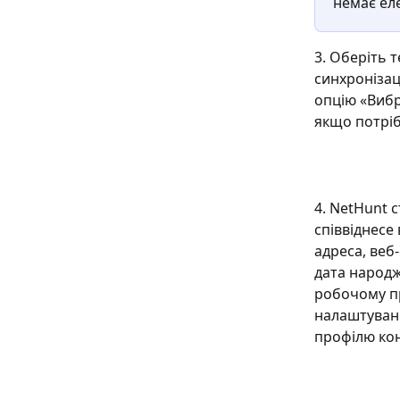
немає еле
3. Оберіть т
синхронізац
опцію «Вибр
якщо потріб
4. NetHunt 
співвіднесе 
адреса, веб-
дата народж
робочому про
налаштуван
профілю кон
​ 