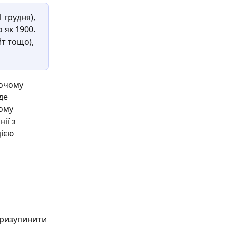
грудня), 
як 1900. 
т тощо), 
очому 
де 
ому 
ії з 
ією 
призупинити 