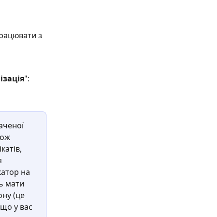
працювати з 
ізація
":
аченої 
кож 
атів, 
 
катор на 
ь мати 
ну (це 
що у вас 