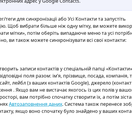
ктронних адрес у Google Contacts.
ег/теги для синхронізації або Усі Контакти та запустіть 
ію. Щоб вибрати більше ніж одну мітку, ви можете викор
ати мітки», потім оберіть випадаюче меню та усі потрібн
но, ви також можете синхронізувати всі свої контакти:
створить записи контактів у спеціальній папці «Контакти»
відповідні поля разом: ім’я, прізвище, посада, компанія, 
сайт, лейбл (з ваших контактів Google), джерело (контакти
ення . Якщо вам не вистачає якогось із цих полів у вашо
сторі, вам потрібно спочатку створити їх, а потім зістав
нях 
Автозаповнення даних
. Система також перенесе зо
такту, якщо воно спочатку було знайдено у ваших конта