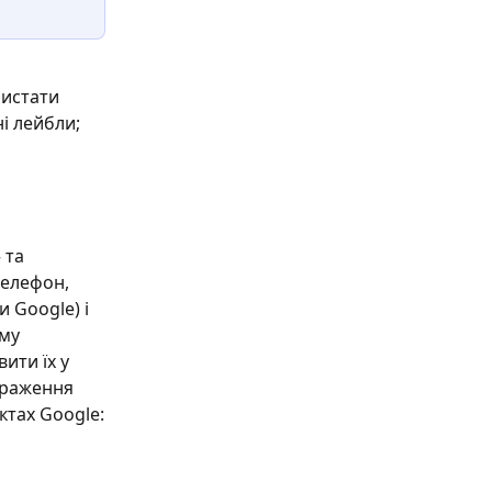
истати 
і лейбли; 
 та 
телефон, 
 Google) і 
му 
ити їх у 
браження 
ктах Google: