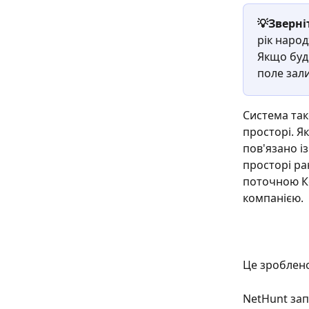
💡Зверніт
рік наро
Якщо будь
поле зал
Система так
просторі. Я
пов'язано і
просторі ра
поточною Ко
компанією.
Це зроблено
NetHunt зап