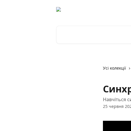
Перейти до основного контенту
Пошук статей...
Усі колекції
Синхр
Навчіться с
25 червня 202