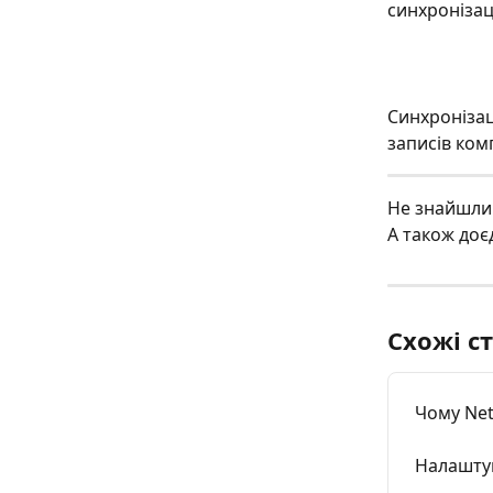
синхронізаці
Синхронізаці
записів комп
Не знайшли 
А також доє
Схожі ст
Чому Net
Налашту