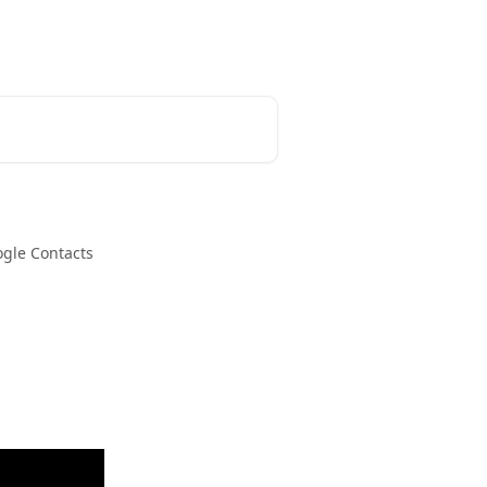
зкоштовне демо
Українська
gle Contacts