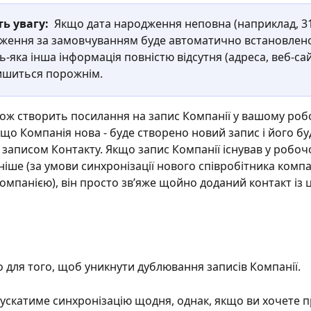
ь увагу: 
 Якщо дата народження неповна (наприклад, 31 
дження за замовчуванням буде автоматично встановлено 
-яка інша інформація повністю відсутня (адреса, веб-сай
ишиться порожнім.
ож створить посилання на запис Компанії у вашому роб
кщо Компанія нова - буде створено новий запис і його бу
з записом Контакту. Якщо запис Компанії існував у робоч
ніше (за умови синхронізації нового співробітника компан
мпанією), він просто зв’яже щойно доданий контакт із ц
 для того, щоб уникнути дублювання записів Компанії.
ускатиме синхронізацію щодня, однак, якщо ви хочете 