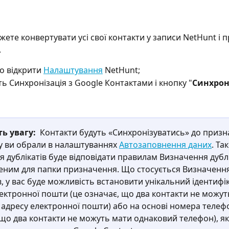
жете конвертувати усі свої контакти у записи NetHunt і 
.
о відкрити 
Налаштування
 NetHunt;
ть Синхронізація з Google Контактами і кнопку "
Синхрон
ь увагу: 
 Контакти будуть «Синхронізуватись» до призн
у ви обрали в налаштуваннях 
Автозаповнення даних
. Та
 дублікатів буде відповідати правилам Визначення дублік
еним для папки призначення. Що стосується Визначення
в, у вас буде можливість встановити унікальний ідентифі
лектронної пошти (це означає, що два контакти не можут
 адресу електронної пошти) або на основі номера телефо
 що два контакти не можуть мати однаковий телефон), як