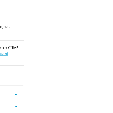
 так і 
мо з CRM!
налі
.