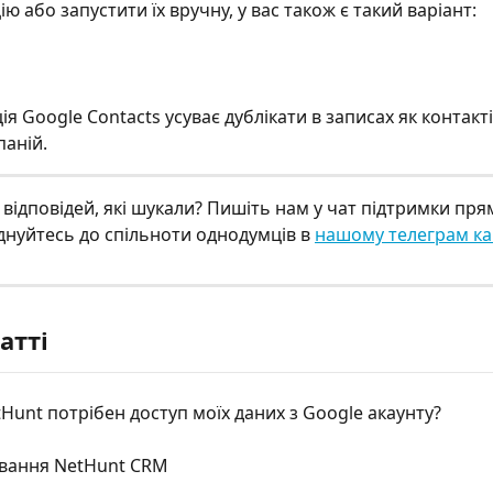
ю або запустити їх вручну, у вас також є такий варіант:
я Google Contacts усуває дублікати в записах як контактів,
аній. 
відповідей, які шукали? Пишіть нам у чат підтримки пря
днуйтесь до спільноти однодумців в 
нашому телеграм ка
атті
Hunt потрібен доступ моїх даних з Google акаунту?
вання NetHunt CRM