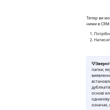
Тепер ви мо
ними в CRM
Потрібн
Натисні
💡Зверніт
папки, як
виявлення
встановл
дублікаті
основі е
однакову
означає,