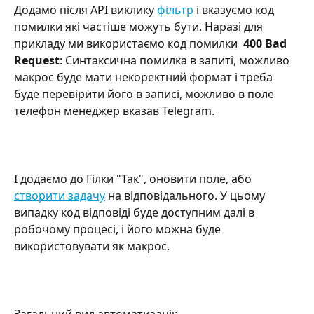
Додамо після API виклику 
фільтр
 і вказуємо код 
помилки які частіше можуть бути. Наразі для 
прикладу ми використаємо код помилки  
400 Bad 
Request
: Синтаксична помилка в запиті, можливо 
макрос буде мати некоректний формат і треба 
буде перевірити його в записі, можливо в поле 
телефон менеджер вказав Telegram.
І додаємо до Гілки "Так", оновити поле, або 
створити задачу
 на відповідального. У цьому 
випадку код відповіді буде доступним далі в 
робочому процесі, і його можна буде 
використовувати як макрос.
Загальний вид автоматизації: