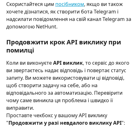
Скористайтеся цим 
посібником
, якщо ви також 
хочете дізнатися, як створити бота Telegram і 
надсилати повідомлення на свій канал Telegram за 
допомогою NetHunt.
Продовжити крок API виклику при 
помилці 
Коли ви виконуєте 
API виклик
, то сервіс до якого 
ви звертаєтесь надає відповідь і повертає статус 
запиту. Ви можете використовувати ці відповіді, 
щоб створити задачу на себе, або на 
відповідального за автоматизацію. Перевірити 
чому саме виникла ця проблема і швидко її 
виправити.
Проставте чекбокс у вашому API виклику 
"
Продовжити у разі невдалого виклику API
":