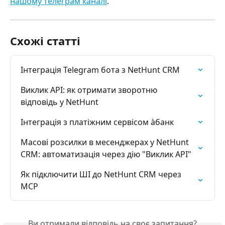
нашому телеграм каналі
.
Схожі статті
Інтеграція Telegram бота з NetHunt CRM
Виклик API: як отримати зворотню 
відповідь у NetHunt
Інтеграція з платіжним сервісом àбанк
Масові розсилки в месенджерах у NetHunt 
CRM: автоматизація через дію "Виклик API"
Як підключити ШІ до NetHunt CRM через 
MCP
Ви отримали відповідь на своє запитання?