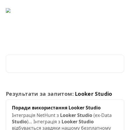
Перейти до основного контенту
Вітаємо у Довідковому
центрі NetHunt CRM!
Пошук статей...
Результати за запитом:
Looker Studio
Поради використання
Looker
Studio
Інтеграція NetHunt з
Looker
Studio
(ex-Data
Studio
)… Інтеграція з
Looker
Studio
відбувається завдяки нашому безплатному