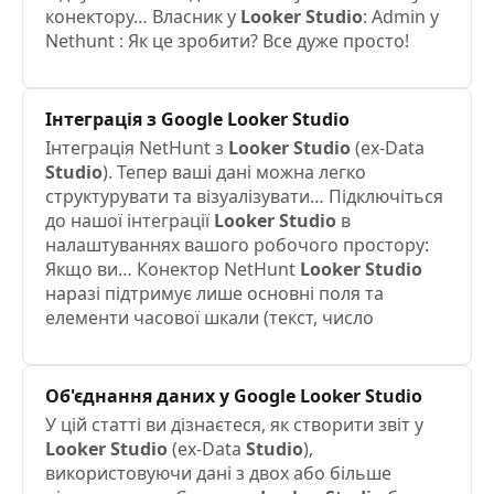
конектору… Власник у
Looker
Studio
: Admin у
Nethunt : Як це зробити? Все дуже просто!
Інтеграція з Google
Looker
Studio
Інтеграція NetHunt з
Looker
Studio
(ex-Data
Studio
). Тепер ваші дані можна легко
структурувати та візуалізувати… Підключіться
до нашої інтеграції
Looker
Studio
в
налаштуваннях вашого робочого простору:
Якщо ви… Конектор NetHunt
Looker
Studio
наразі підтримує лише основні поля та
елементи часової шкали (текст, число
Об'єднання даних у Google
Looker
Studio
У цій статті ви дізнаєтеся, як створити звіт у
Looker
Studio
(ex-Data
Studio
),
використовуючи дані з двох або більше