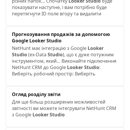
різних папок… Спочатку
Looker
Studio
буде
показувати наступне, і вам потрібно буде
перетягнути ID поле вгору та видалити
Прогнозування продажів за допомогою
Google
Looker
Studio
NetHunt має інтеграцію з Google
Looker
Studio
(ex-Data
Studio
), що є дуже потужним
інструментом, який… Виконайте підключення
NetHunt CRM до Google
Looker
Studio
:
Виберіть робочий простір: Виберіть
Огляд розділу звіти
Для ще більш розширених можливостей
звітності ви можете інтегрувати NetHunt CRM
з Google
Looker
Studio