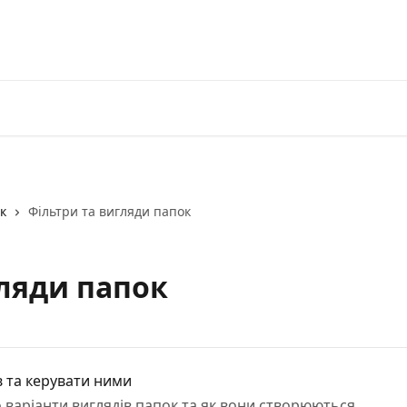
Бе
к
Фільтри та вигляди папок
гляди папок
в та керувати ними
про варіанти виглядів папок та як вони створюються