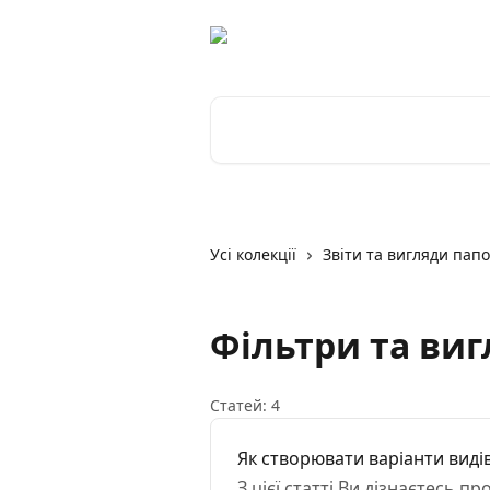
Перейти до основного контенту
Пошук статей...
Усі колекції
Звіти та вигляди папо
Фільтри та ви
Статей: 4
Як створювати варіанти виді
З цієї статті Ви дізнаєтесь 