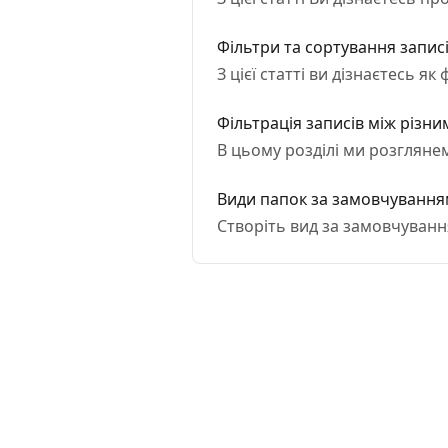
Фільтри та сортування запис
З цієї статті ви дізнаєтесь я
Фільтрація записів між різн
В цьому розділі ми розгляне
Види папок за замовчуванн
Створіть вид за замовчуванн