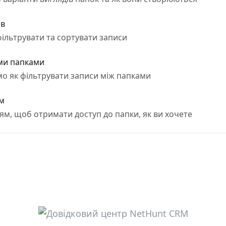
ів
к фільтрувати та сортувати записи
ими папками
мо як фільтрувати записи між папками
ям
ям, щоб отримати доступ до папки, як ви хочете