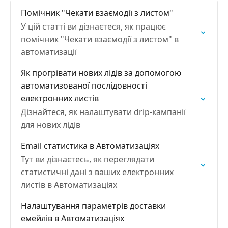
Помічник "Чекати взаємодії з листом"
У цій статті ви дізнаєтеся, як працює
помічник "Чекати взаємодії з листом" в
автоматизації
Як прогрівати нових лідів за допомогою
автоматизованої послідовності
електронних листів
Дізнайтеся, як налаштувати drip-кампанії
для нових лідів
Email статистика в Автоматизаціях
Тут ви дізнаєтесь, як переглядати
статистичні дані з ваших електронних
листів в Автоматизаціях
Налаштування параметрів доставки
емейлів в Автоматизаціях